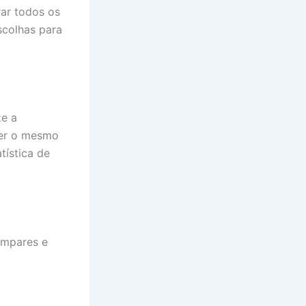
rar todos os
scolhas para
ze a
ter o mesmo
tística de
/ímpares e