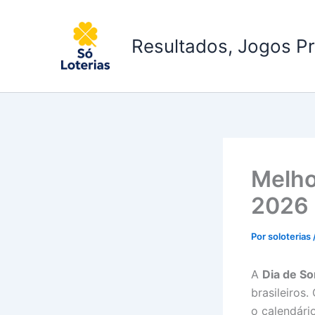
Ir
para
Resultados, Jogos Pr
o
conteúdo
Melho
2026
Por
soloterias
A
Dia de So
brasileiros
o calendári