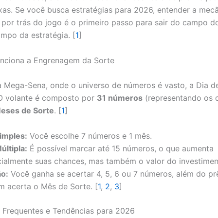
ixas. Se você busca estratégias para 2026, entender a mecâ
por trás do jogo é o primeiro passo para sair do campo do
ampo da estratégia. [
1
]
ciona a Engrenagem da Sorte
a Mega-Sena, onde o universo de números é vasto, a Dia d
O volante é composto por
31 números
(representando os 
eses de Sorte
. [
1
]
imples:
Você escolhe 7 números e 1 mês.
últipla:
É possível marcar até 15 números, o que aumenta
ialmente suas chances, mas também o valor do investimen
o:
Você ganha se acertar 4, 5, 6 ou 7 números, além do pr
m acerta o Mês de Sorte. [
1
,
2
,
3
]
Frequentes e Tendências para 2026