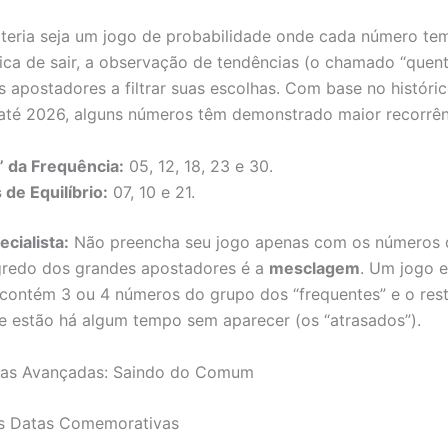
teria seja um jogo de probabilidade onde cada número t
ica de sair, a observação de tendências (o chamado “quente
s apostadores a filtrar suas escolhas. Com base no históri
té 2026, alguns números têm demonstrado maior recorrênc
” da Frequência:
05, 12, 18, 23 e 30.
de Equilíbrio:
07, 10 e 21.
ecialista:
Não preencha seu jogo apenas com os números 
gredo dos grandes apostadores é a
mesclagem
. Um jogo e
contém 3 ou 4 números do grupo dos “frequentes” e o res
 estão há algum tempo sem aparecer (os “atrasados”).
ias Avançadas: Saindo do Comum
as Datas Comemorativas