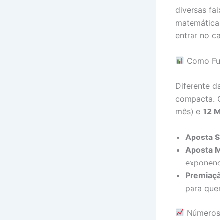
diversas fa
matemática 
entrar no c
Como Fun
Diferente d
compacta. 
mês) e
12 M
Aposta S
Aposta M
exponenc
Premiaçã
para que
Números 