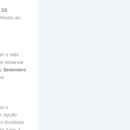
,
23
limite do
em o mês
 é observar
mo
Setembro
os.
Se o
r opção
s dividindo
de 1 em 2