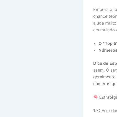
Embora a lo
chance teór
ajuda muito
acumulado a
O “Top 5
Números 
Dica de Esp
saem. O se
geralmente 
números que
Estratég
1. O Erro d