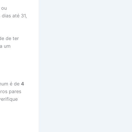
 ou
dias até 31,
de de ter
ra um
comum é de
4
ros pares
erifique