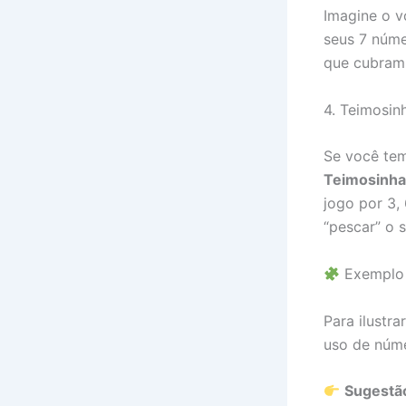
Imagine o v
seus 7 núme
que cubram o
4. Teimosin
Se você tem
Teimosinha
jogo por 3,
“pescar” o s
Exemplo 
Para ilustra
uso de núme
Sugestã