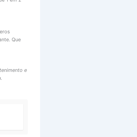
meros
ante. Que
tenimento e
.