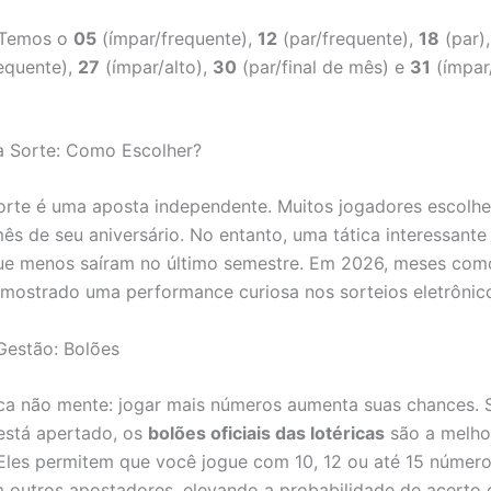
Temos o
05
(ímpar/frequente),
12
(par/frequente),
18
(par)
equente),
27
(ímpar/alto),
30
(par/final de mês) e
31
(ímpar/
 Sorte: Como Escolher?
orte é uma aposta independente. Muitos jogadores escolh
mês de seu aniversário. No entanto, uma tática interessante
ue menos saíram no último semestre. Em 2026, meses co
mostrado uma performance curiosa nos sorteios eletrônic
Gestão: Bolões
a não mente: jogar mais números aumenta suas chances. 
está apertado, os
bolões oficiais das lotéricas
são a melho
Eles permitem que você jogue com 10, 12 ou até 15 número
 outros apostadores, elevando a probabilidade de acerto 