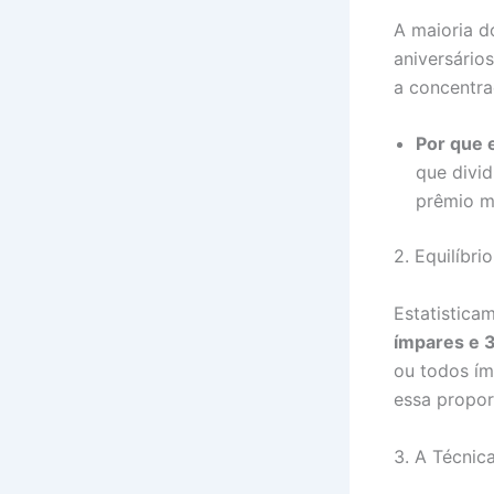
A maioria d
aniversário
a concentra
Por que 
que divi
prêmio m
2. Equilíbri
Estatistica
ímpares e 
ou todos ím
essa propor
3. A Técnic