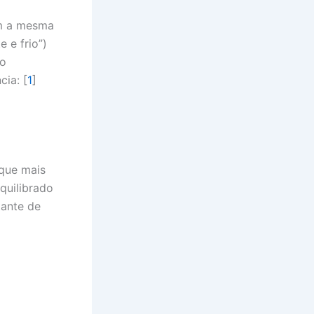
em a mesma
 e frio”)
co
ia: [
1
]
que mais
quilibrado
tante de