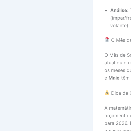
Análise:
(ímpar/fr
volante).
O Mês da
O Mês de S
atual ou o 
os meses q
e
Maio
têm 
Dica de 
A matemátic
orçamento 
para 2026. 
o custo com