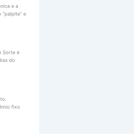
nica e a
 “palpite” e
e Sorte é
dias do
to.
êmio fixo