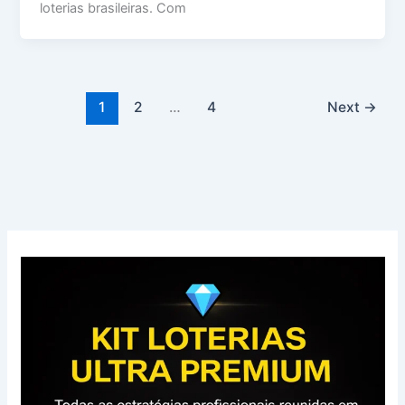
loterias brasileiras. Com
1
2
…
4
Next
→