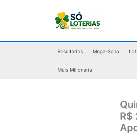
Ir
para
o
conteúdo
Resultados
Mega-Sena
Lot
Mais Milionária
Qui
R$ 
Apo