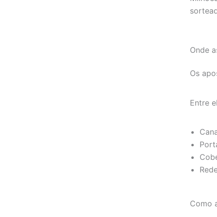
sortea
Onde as
Os apo
Entre e
Cana
Port
Cobe
Rede
Como a