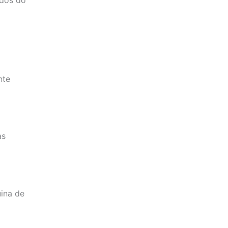
ados do
nte
as
uina de