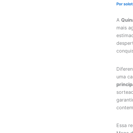
Por
solot
A
Quin
mais ag
estim
desper
conquis
Diferen
uma car
princi
sortead
garanti
contem
Essa r