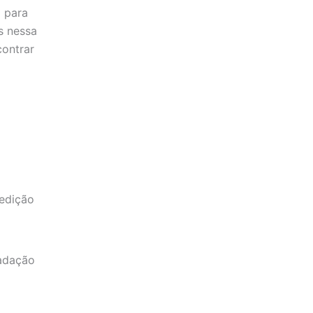
 para
s nessa
contrar
 edição
cadação