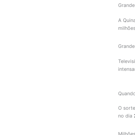
Grande
A Quina
milhõe
Grande
Televis
intensa
Quando
O sort
no dia
Milhõe