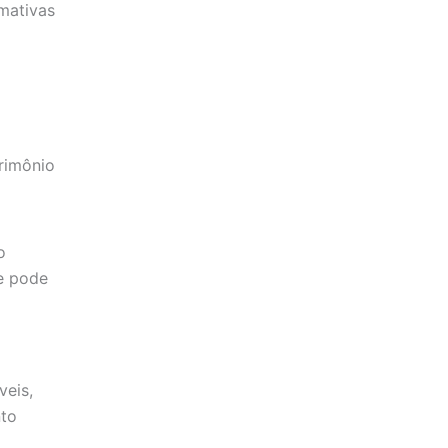
mativas
rimônio
o
de pode
veis,
nto