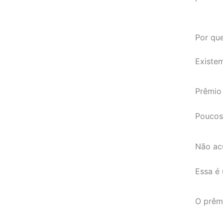
Por qu
Existe
Prêmio
Poucos 
Não ac
Essa é 
O prêmi