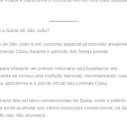
a Virada e transforme o concurso em um dos mais disput
é a Quina de São João?
a de São João é um concurso especial promovido anualme
oterias Caixa durante o período das festas juninas.
para oferecer um prêmio milionário aos brasileiros, ela
mente se tornou uma tradição nacional, movimentando cas
as, aplicativos e o portal oficial das Loterias Caixa.
rário dos sorteios convencionais da Quina, onde o prêmio
al pode acumular por vários concursos consecutivos, na Q
ão isso não acontece.