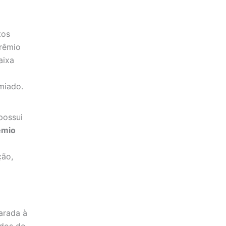
tos
prêmio
aixa
miado.
possui
êmio
ção,
arada à