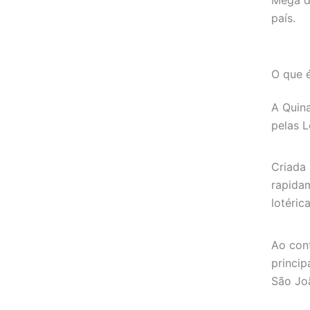
Mega d
país.
O que 
A Quin
pelas L
Criada 
rapida
lotéric
Ao cont
princip
São Jo