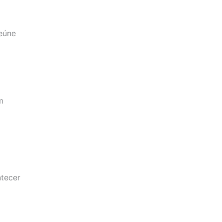
reúne
m
tecer