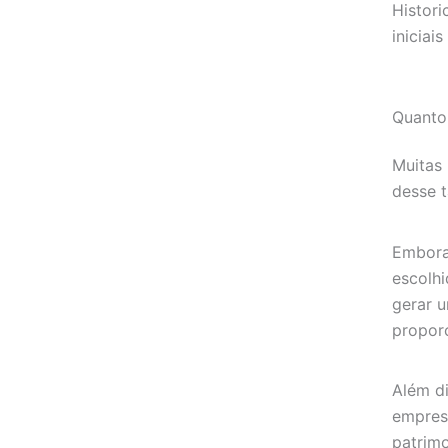
Histori
iniciai
Quanto
Muitas
desse 
Embora
escolhi
gerar 
proporc
Além d
empresa
patrimo