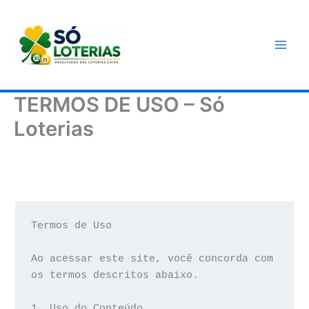
Ir
para
o
conteúdo
TERMOS DE USO – Só
Loterias
Termos de Uso
Ao acessar este site, você concorda com 
os termos descritos abaixo.
1. Uso do Conteúdo