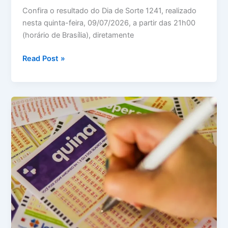
Confira o resultado do Dia de Sorte 1241, realizado
nesta quinta-feira, 09/07/2026, a partir das 21h00
(horário de Brasília), diretamente
Resultado
Read Post »
Dia
de
Sorte
1241
–
Quinta
–
09/07/2026