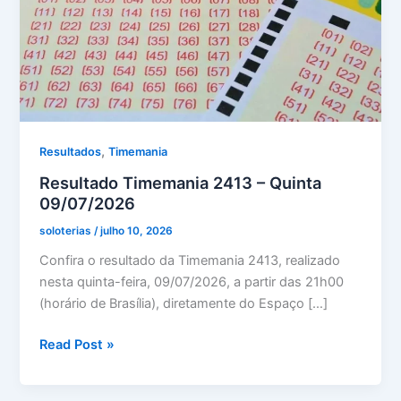
,
Resultados
Timemania
Resultado Timemania 2413 – Quinta
09/07/2026
soloterias
/
julho 10, 2026
Confira o resultado da Timemania 2413, realizado
nesta quinta-feira, 09/07/2026, a partir das 21h00
(horário de Brasília), diretamente do Espaço […]
Resultado
Read Post »
Timemania
2413