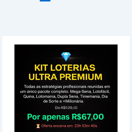
–
09/07
–
Soloterias