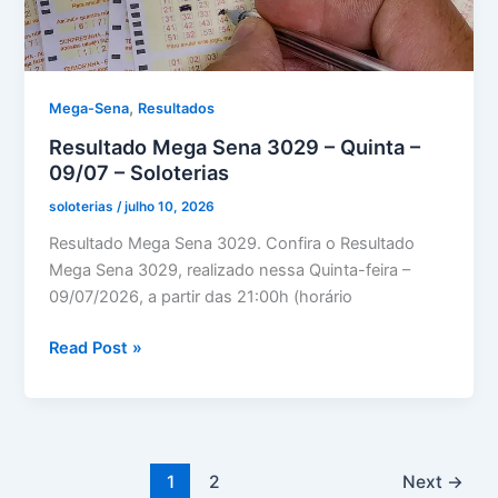
,
Mega-Sena
Resultados
Resultado Mega Sena 3029 – Quinta –
09/07 – Soloterias
soloterias
/
julho 10, 2026
Resultado Mega Sena 3029. Confira o Resultado
Mega Sena 3029, realizado nessa Quinta-feira –
09/07/2026, a partir das 21:00h (horário
Resultado
Read Post »
Mega
Sena
3029
–
Quinta
1
2
Next
→