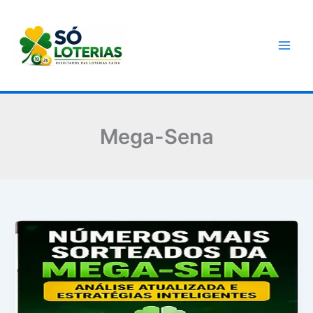
Ir
para
o
conteúdo
Mega-Sena