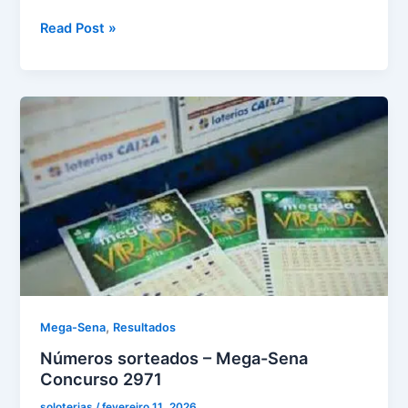
resultado
Read Post »
da
Mega-
Sena
concurso
2972,
realizado
no
dia
12
de
fevereiro
de
2026
,
Mega-Sena
Resultados
Números sorteados – Mega-Sena
Concurso 2971
soloterias
/
fevereiro 11, 2026